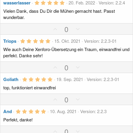
r
s
5
g
wasserlasser
20. Feb. 2022
Version: 2.2.4
g
n
,
i
a
(
Vielen Dank, dass Du Dir die Mühen gemacht hast. Passt
0
e
0
t
t
wunderbar.
)
S
i
i
t
P
N
0
e
v
v
o
r
e
e
n
e
5
s
g
Triops
15. Okt. 2021
Version: 2.2.3-01
(
,
S
S
e
i
a
Wie auch Deine Xenforo-Übersetzung ein Traum, einwandfrei und
0
)
t
t
0
t
t
perfekt. Danke sehr!
S
i
i
i
i
t
P
N
0
m
m
e
v
v
r
o
e
m
m
n
e
e
5
s
g
Goliath
19. Sep. 2021
Version: 2.2.3-01
(
e
e
,
S
S
e
i
a
top, funktioniert einwandfrei
0
)
t
t
0
t
t
S
P
N
0
i
i
i
i
t
o
e
m
m
e
v
v
r
5
s
g
And
10. Aug. 2021
Version: 2.2.3
m
m
n
e
e
,
i
a
(
e
e
Perfekt, danke!
0
S
S
e
0
t
t
)
S
t
P
t
N
0