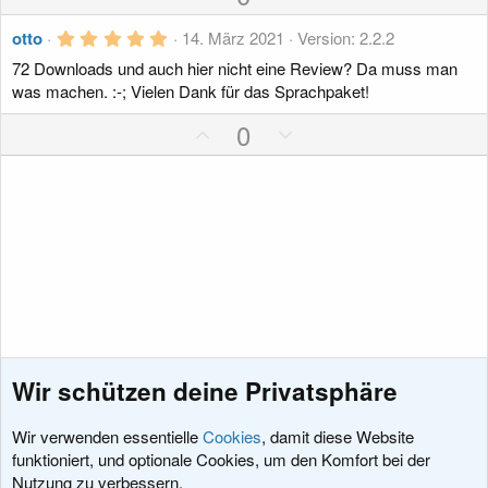
i
i
t
i
o
i
e
e
v
v
r
5
m
s
m
g
otto
14. März 2021
Version: 2.2.2
n
e
e
,
m
i
m
a
(
72 Downloads und auch hier nicht eine Review? Da muss man
0
S
S
e
0
e
t
e
t
was machen. :-; Vielen Dank für das Sprachpaket!
)
S
t
t
i
i
t
P
N
0
i
i
e
v
v
r
o
e
m
m
n
e
e
s
g
m
m
(
S
S
e
i
a
e
e
)
t
t
t
t
i
i
i
i
m
m
v
v
m
m
e
e
e
e
S
S
t
t
Wir schützen deine Privatsphäre
i
i
m
m
Wir verwenden essentielle
Cookies
, damit diese Website
m
m
funktioniert, und optionale Cookies, um den Komfort bei der
e
e
Nutzung zu verbessern.