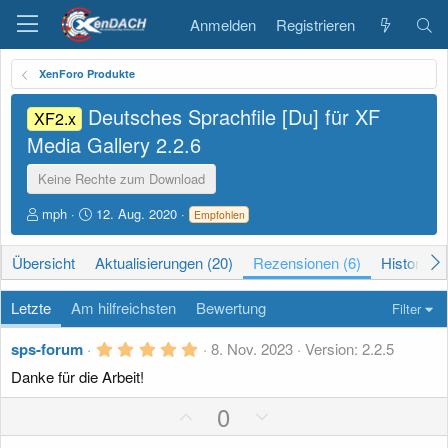
Anmelden
Registrieren
XenForo Produkte
Deutsches Sprachfile [Du] für XF
XF2.x
Media Gallery
2.2.6
Keine Rechte zum Download
A
D
mph
12. Aug. 2020
Empfohlen
u
a
t
t
Übersicht
Aktualisierungen (20)
Rezensionen (6)
Historie
o
u
r
m
E
Letzte
Am hilfreichsten
Bewertung
Filter
r
s
5
sps-forum
8. Nov. 2023
Version: 2.2.5
t
,
e
Danke für die Arbeit!
0
0
l
S
P
N
0
l
t
u
o
e
e
n