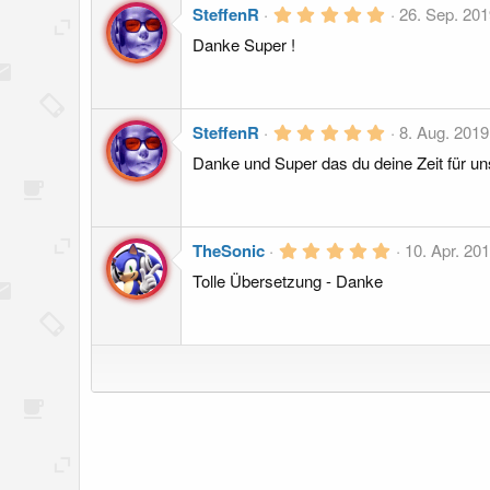
r
5
SteffenR
26. Sep. 20
n
,
(
Danke Super !
0
e
0
)
S
t
e
r
5
SteffenR
8. Aug. 2019
n
,
(
Danke und Super das du deine Zeit für uns
0
e
0
)
S
t
e
r
5
TheSonic
10. Apr. 20
n
,
(
Tolle Übersetzung - Danke
0
e
0
)
S
t
e
r
n
(
e
)