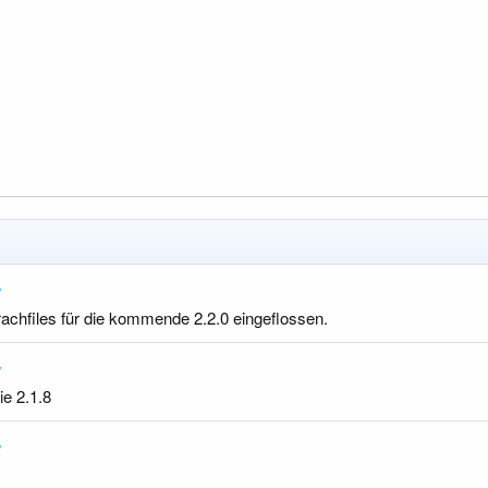
y
rachfiles für die kommende 2.2.0 eingeflossen.
y
ie 2.1.8
y