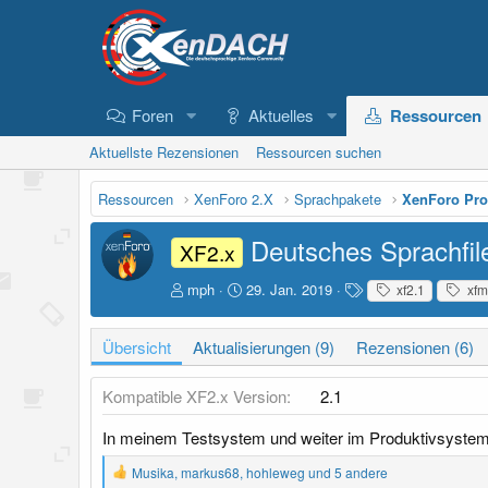
Foren
Aktuelles
Ressourcen
Aktuellste Rezensionen
Ressourcen suchen
Ressourcen
XenForo 2.X
Sprachpakete
XenForo Pro
Deutsches Sprachfil
XF2.x
A
D
S
mph
29. Jan. 2019
xf2.1
xfm
u
a
c
t
t
h
Übersicht
Aktualisierungen (9)
Rezensionen (6)
o
u
l
r
m
a
E
g
Kompatible XF2.x Version
2.1
r
w
s
o
In meinem Testsystem und weiter im Produktivsystem 
t
r
e
t
R
Musika
,
markus68
,
hohleweg
und 5 andere
l
e
e