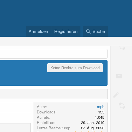
Anmelden
Registrieren
Suche
Keine Rechte zum Download
Autor
mph
Downloads
135
Aufrufe
1.045
Erstellt am
29. Jan. 2019
Letzte Bearbeitung
12. Aug. 2020