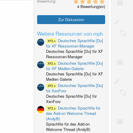
5
Bewertung
,
4 Bewertung(en)
0
0
S
Zur Diskussion
t
e
r
Weitere Ressourcen von mph
n
(
Deutsches Sprachfile [Du]
XF2.x
e
für XF Ressourcen-Manager
)
Deutsches Sprachfile [Du] für XF
Ressourcen-Manager
Deutsches Sprachfile [Du]
XF2.x
für XF Medien-Galerie
Deutsches Sprachfile [Du] für XF
Medien Galerie
Deutsches Sprachfile [Du]
XF2.x
für XenForo
Deutsches Sprachfile [Du] für
XenForo
Deutsches Sprachfile für
XF2.x
das Add-on Welcome Thread
(AndyB)
Sprachfile für das Add-on
Welcome Thread (AndyB)