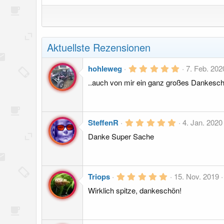
Aktuellste Rezensionen
5
hohleweg
7. Feb. 202
,
..auch von mir ein ganz großes Dankesc
0
0
S
t
e
r
5
SteffenR
4. Jan. 2020
n
,
(
Danke Super Sache
0
e
0
)
S
t
e
r
5
Triops
15. Nov. 2019
n
,
(
Wirklich spitze, dankeschön!
0
e
0
)
S
t
e