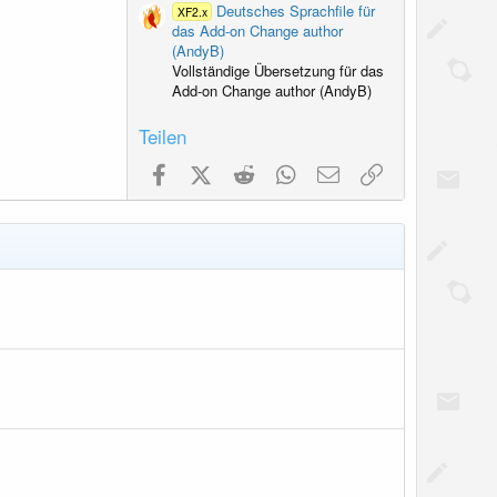
Deutsches Sprachfile für
XF2.x
das Add-on Change author
(AndyB)
Vollständige Übersetzung für das
Add-on Change author (AndyB)
Teilen
Facebook
X (Twitter)
Reddit
WhatsApp
E-Mail
Link