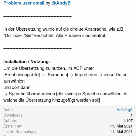
Problem user email
by
@AndyB
g
---------------
---------------
---------------
In der Übersetzung wurde auf die direkte Ansprache, wie z.B.
"Du" oder "Sie" verzichtet. Alle Phrasen sind neutral.
---------------
---------------
---------------
Installation / Nutzung:
Um die Übersetzung zu nutzen, im ACP unter
[Erscheinungsbild] -> [Sprachen] -> Importieren -> diese Datei
auswählen
und dort dann
-> Sprache überschreiben [die jeweilige Sprache auswählen, in
welche die Übersetzung hinzugefügt werden soll]
Autor
Hoib3rgA
Downloads
1
Aufrufe
1.107
Erstellt am
11. Mai 2021
Letzte Bearbeitung
11. Mai 2021