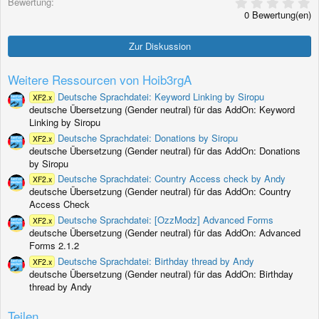
0
Bewertung
,
0 Bewertung(en)
0
0
S
Zur Diskussion
t
e
r
Weitere Ressourcen von Hoib3rgA
n
(
Deutsche Sprachdatei: Keyword Linking by Siropu
XF2.x
e
deutsche Übersetzung (Gender neutral) für das AddOn: Keyword
)
Linking by Siropu
Deutsche Sprachdatei: Donations by Siropu
XF2.x
deutsche Übersetzung (Gender neutral) für das AddOn: Donations
by Siropu
Deutsche Sprachdatei: Country Access check by Andy
XF2.x
deutsche Übersetzung (Gender neutral) für das AddOn: Country
Access Check
Deutsche Sprachdatei: [OzzModz] Advanced Forms
XF2.x
deutsche Übersetzung (Gender neutral) für das AddOn: Advanced
Forms 2.1.2
Deutsche Sprachdatei: Birthday thread by Andy
XF2.x
deutsche Übersetzung (Gender neutral) für das AddOn: Birthday
thread by Andy
Teilen