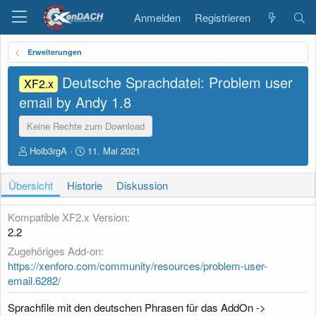
Anmelden
Registrieren
Erweiterungen
Deutsche Sprachdatei: Problem user
XF2.x
email by Andy
1.8
Keine Rechte zum Download
A
D
Hoib3rgA
11. Mai 2021
u
a
t
t
Übersicht
Historie
Diskussion
o
u
r
m
E
Kompatible XF2.x Version
r
2.2
s
Zugehöriges Add-on
t
e
https://xenforo.com/community/resources/problem-user-
l
email.6282/
l
u
Sprachfile mit den deutschen Phrasen für das AddOn ->
n