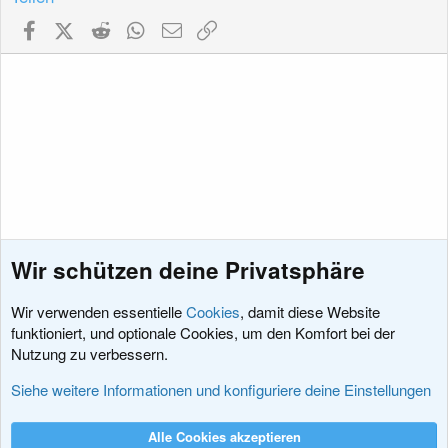
Facebook
X (Twitter)
Reddit
WhatsApp
E-Mail
Link
Wir schützen deine Privatsphäre
Wir verwenden essentielle
Cookies
, damit diese Website
funktioniert, und optionale Cookies, um den Komfort bei der
Nutzung zu verbessern.
Erweiterungen
Siehe weitere Informationen und konfiguriere deine Einstellungen
Cookies
XenDACH - Fixed
Deutsch (Du)
Alle Cookies akzeptieren
Kontakt
Nutzungsbedingungen
Datenschutz
Hilfe und Impressum