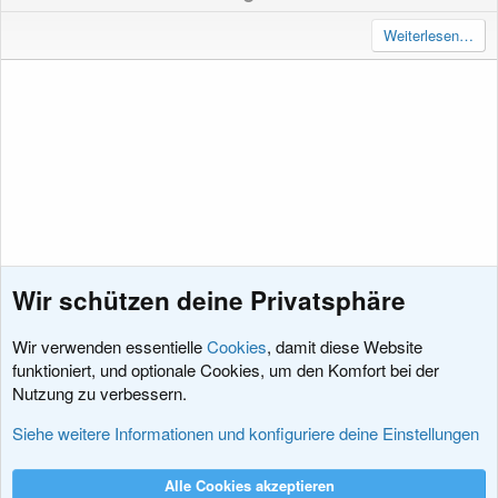
o
e
(
e
s
g
Weiterlesen…
)
i
a
t
t
i
i
v
v
e
e
S
S
t
t
i
i
m
m
Wir schützen deine Privatsphäre
m
m
e
e
Wir verwenden essentielle
Cookies
, damit diese Website
funktioniert, und optionale Cookies, um den Komfort bei der
Nutzung zu verbessern.
Erweiterungen
Siehe weitere Informationen und konfiguriere deine Einstellungen
Cookies
XenDACH - Fixed
Deutsch (Du)
Alle Cookies akzeptieren
Kontakt
Nutzungsbedingungen
Datenschutz
Hilfe und Impressum