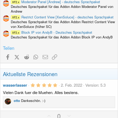
Moderator Panel [Andrew] - deutsches Sprachpaket
XF2.x
Deutsches Sprachpaket für das Addon Addon Moderator Panel von
Andrew
Restrict Content View [XenSoluce] - deutsches Sprachpaket
XF2.x
Deutsches Sprachpaket für das Addon Addon Restrict Content View
von XenSoluce (früher SC)
Block IP von AndyB - Deutsches Sprachpaket
XF2.x
Deutsches Sprachpaket für das Addon Addon Block IP von AndyB
Teilen
Facebook
X (Twitter)
Reddit
WhatsApp
E-Mail
Link
Aktuellste Rezensionen
5
wasserlasser
2. Feb. 2022
Version: 5.3
,
Vielen Dank fuer die Muehen. Alles bestens.
0
0
S
otto
Dankeschön. :-)
t
e
r
P
N
0
n