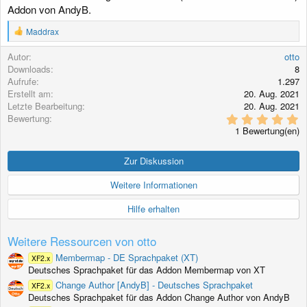
Addon von AndyB.
g
R
Maddrax
e
a
Autor
otto
k
Downloads
8
t
Aufrufe
1.297
i
Erstellt am
20. Aug. 2021
o
Letzte Bearbeitung
20. Aug. 2021
n
5
Bewertung
e
,
n
1 Bewertung(en)
0
:
0
S
Zur Diskussion
t
e
Weitere Informationen
r
n
Hilfe erhalten
(
e
)
Weitere Ressourcen von otto
Membermap - DE Sprachpaket (XT)
XF2.x
Deutsches Sprachpaket für das Addon Membermap von XT
Change Author [AndyB] - Deutsches Sprachpaket
XF2.x
Deutsches Sprachpaket für das Addon Change Author von AndyB