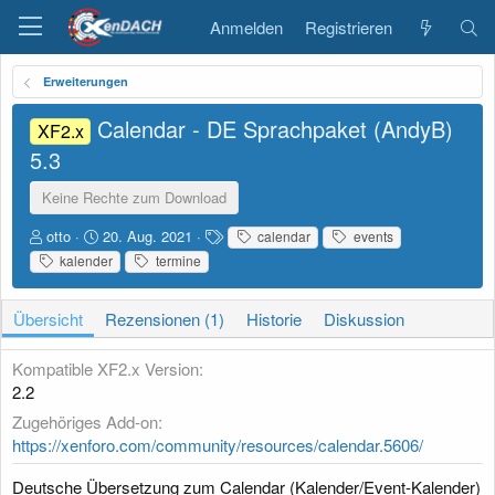
Anmelden
Registrieren
Erweiterungen
Calendar - DE Sprachpaket (AndyB)
XF2.x
5.3
Keine Rechte zum Download
A
D
S
otto
20. Aug. 2021
calendar
events
u
a
c
kalender
termine
t
t
h
o
u
l
r
m
a
Übersicht
Rezensionen (1)
Historie
Diskussion
E
g
r
w
Kompatible XF2.x Version
s
o
2.2
t
r
e
t
Zugehöriges Add-on
l
e
https://xenforo.com/community/resources/calendar.5606/
l
u
Deutsche Übersetzung zum Calendar (Kalender/Event-Kalender)
n