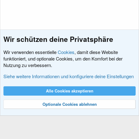
Wir schützen deine Privatsphäre
Wir verwenden essentielle
Cookies
, damit diese Website
funktioniert, und optionale Cookies, um den Komfort bei der
Nutzung zu verbessern.
Template-Änderungen
Siehe weitere Informationen und konfiguriere deine Einstellungen
Cookies
XenDACH - Fixed
Deutsch (Du)
Alle Cookies akzeptieren
Kontakt
Nutzungsbedingungen
Datenschutz
Hilfe und Impressum
R
S
Optionale Cookies ablehnen
S
®
Community platform by XenForo
© 2010-2024 XenForo Ltd.