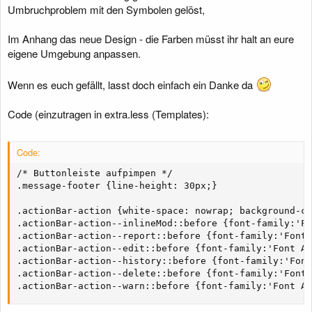
Umbruchproblem mit den Symbolen gelöst,
g
Im Anhang das neue Design - die Farben müsst ihr halt an eure
eigene Umgebung anpassen.
Wenn es euch gefällt, lasst doch einfach ein Danke da
Code (einzutragen in extra.less (Templates):
Code:
/* Buttonleiste aufpimpen */

.message-footer {line-height: 30px;}

.actionBar-action {white-space: nowrap; background-co
.actionBar-action--inlineMod::before {font-family:'Fo
.actionBar-action--report::before {font-family:'Font 
.actionBar-action--edit::before {font-family:'Font Aw
.actionBar-action--history::before {font-family:'Font
.actionBar-action--delete::before {font-family:'Font 
.actionBar-action--warn::before {font-family:'Font Aw