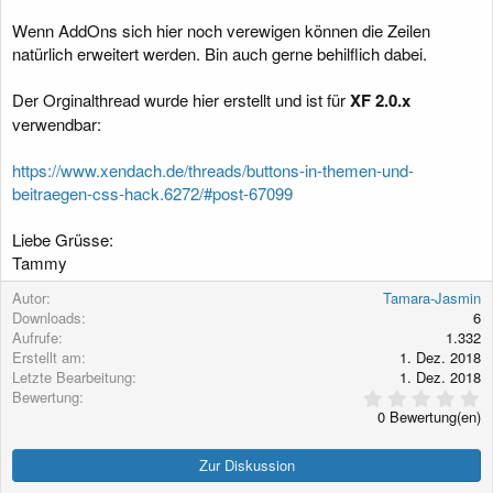
Wenn AddOns sich hier noch verewigen können die Zeilen
natürlich erweitert werden. Bin auch gerne behilflich dabei.
Der Orginalthread wurde hier erstellt und ist für
XF 2.0.x
verwendbar:
https://www.xendach.de/threads/buttons-in-themen-und-
beitraegen-css-hack.6272/#post-67099
Liebe Grüsse:
Tammy
Autor
Tamara-Jasmin
Downloads
6
Aufrufe
1.332
Erstellt am
1. Dez. 2018
Letzte Bearbeitung
1. Dez. 2018
0
Bewertung
,
0 Bewertung(en)
0
0
S
Zur Diskussion
t