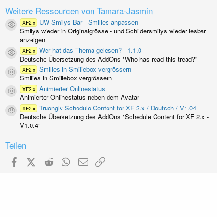
e
r
Weitere Ressourcen von Tamara-Jasmin
n
(
UW Smilys-Bar - Smilies anpassen
XF2.x
Ressourcen-Icon
e
Smilys wieder in Originalgrösse - und Schildersmilys wieder lesbar
)
anzeigen
Wer hat das Thema gelesen? - 1.1.0
XF2.x
Ressourcen-Icon
Deutsche Übersetzung des AddOns "Who has read this tread?"
Smilies in Smiliebox vergrössern
XF2.x
Ressourcen-Icon
Smilies in Smiliebox vergrössern
Animierter Onlinestatus
XF2.x
Ressourcen-Icon
Animierter Onlinestatus neben dem Avatar
Truonglv Schedule Content for XF 2.x / Deutsch / V1.04
XF2.x
Ressourcen-Icon
Deutsche Übersetzung des AddOns "Schedule Content for XF 2.x -
V1.0.4"
Teilen
Facebook
X (Twitter)
Reddit
WhatsApp
E-Mail
Link