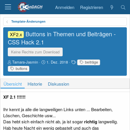
Anmelden
Registrieren
Template-Änderungen
Buttons in Themen und Beiträgen -
XF2.x
CSS Hack
2.1
Keine Rechte zum Download
A
D
S
Tamara-Jasmin
1. Dez. 2018
beiträge
u
a
c
buttons
t
t
h
o
u
l
r
m
a
Übersicht
Historie
Diskussion
E
g
r
w
XF 2.1 !!!!!!
s
o
t
r
e
t
Ihr kennt ja alle die langweiligen Links unten ... Bearbeiten,
l
e
Löschen, Geschichte usw...
l
Das hebt sich einfach nicht ab, ja ist sogar
richtig
langweilig.
u
Hab heute Nacht ein wenig gebastelt und auch das
n