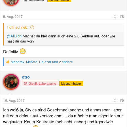
9. Aug. 2017
#8
Hoffi schrieb:
@Alluidh
Machst du hier dann auch eine 2.0 Sektion auf, oder wie
hast du das vor?
Definitiv
R
Maddrax
,
McAtze
,
Delazar
und 2 andere
e
a
k
otto
t
Die 5k-Labertasche
Lizenzinhaber
i
o
n
e
16. Aug. 2017
#9
n
:
Ich weiß ja, Styles sind Geschmacksache und anpassbar - aber
mit dem default auf xenforo.com ... da möchte man eigentlich nur
weglaufen. Kaum Kontraste (schlecht lesbar) und irgendwie