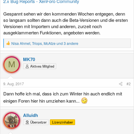
2.x Bug Reports - XenForo Community
Gespannt sehen wir den kommenden Wochen entgegen, denn
so langsam sollten dann auch die Beta-Versionen und die ersten
Versionen mit Importern und anderen, zurzeit noch
ausgeklammerten Funktionen, angeboten werden.
R
Nisa Ahmet
,
Triops
,
McAtze
und 3 andere
e
a
k
MK70
t
M
Aktives Mitglied
i
o
n
e
9. Aug. 2017
#2
n
:
Dann hoffe ich mal, dass ich zum Winter hin auch endlich mit
einigen Foren hier hin umziehen kann...
Alluidh
Übersetzer
Lizenzinhaber