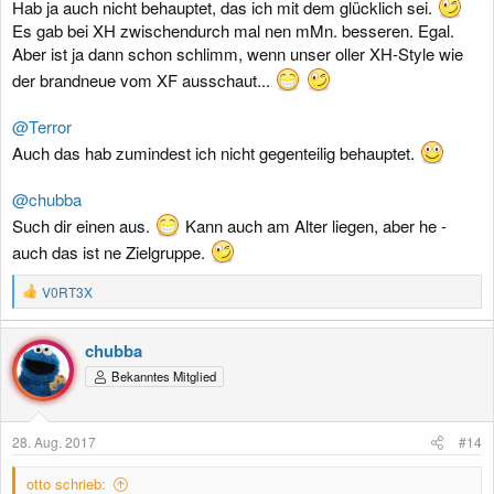
Hab ja auch nicht behauptet, das ich mit dem glücklich sei.
Es gab bei XH zwischendurch mal nen mMn. besseren. Egal.
Aber ist ja dann schon schlimm, wenn unser oller XH-Style wie
der brandneue vom XF ausschaut...
@Terror
Auch das hab zumindest ich nicht gegenteilig behauptet.
@chubba
Such dir einen aus.
Kann auch am Alter liegen, aber he -
auch das ist ne Zielgruppe.
R
V0RT3X
e
a
k
chubba
t
Bekanntes Mitglied
i
o
n
e
28. Aug. 2017
#14
n
:
otto schrieb: