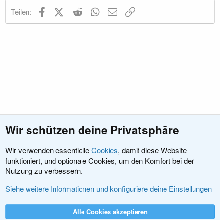
Facebook
X (Twitter)
Reddit
WhatsApp
E-Mail
Link
Teilen:
Wir schützen deine Privatsphäre
Wir verwenden essentielle
Cookies
, damit diese Website
funktioniert, und optionale Cookies, um den Komfort bei der
Nutzung zu verbessern.
News
Siehe weitere Informationen und konfiguriere deine Einstellungen
Cookies
XenDACH - Fixed
Deutsch (Du)
Alle Cookies akzeptieren
Kontakt
Nutzungsbedingungen
Datenschutz
Hilfe und Impressum