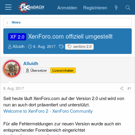
Anmelden
Registrieren
News
XenForo.com offiziell umgestellt
XF 2.0
E
E
S
Alluidh
9. Aug. 2017
xenforo 2.0
r
r
c
s
s
h
t
t
l
Alluidh
e
e
a
Übersetzer
Lizenzinhaber
l
l
g
l
l
w
e
t
o
9. Aug. 2017
#1
r
a
r
m
t
Seit heute läuft XenForo.com auf der Version 2.0 und wird von
e
nun an auch dort präsentiert und unterstützt.
Welcome to XenForo 2 - XenForo Community
Für alle Fehlermeldungen zur neuen Version wurde auch ein
entsprechender Forenbereich eingerichtet