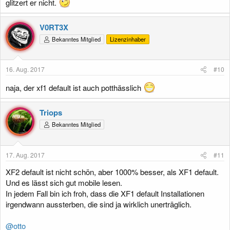
glitzert er nicht.
V0RT3X
Bekanntes Mitglied
Lizenzinhaber
16. Aug. 2017
#10
naja, der xf1 default ist auch potthässlich
Triops
Bekanntes Mitglied
17. Aug. 2017
#11
XF2 default ist nicht schön, aber 1000% besser, als XF1 default.
Und es lässt sich gut mobile lesen.
In jedem Fall bin ich froh, dass die XF1 default Installationen
irgendwann aussterben, die sind ja wirklich unerträglich.
@otto