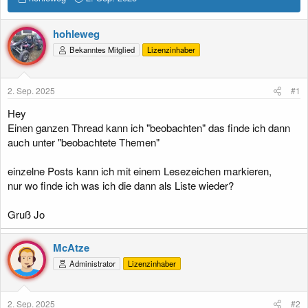
r
r
s
s
hohleweg
t
t
e
e
Bekanntes Mitglied
Lizenzinhaber
l
l
l
l
e
t
2. Sep. 2025
#1
r
a
m
Hey
Einen ganzen Thread kann ich "beobachten" das finde ich dann
auch unter "beobachtete Themen"
einzelne Posts kann ich mit einem Lesezeichen markieren,
nur wo finde ich was ich die dann als Liste wieder?
Gruß Jo
McAtze
Administrator
Lizenzinhaber
2. Sep. 2025
#2