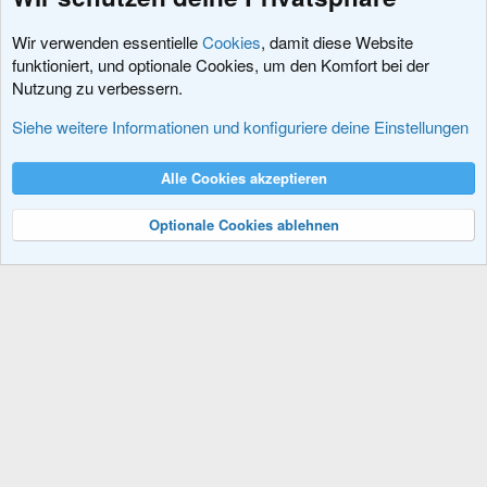
Wir verwenden essentielle
Cookies
, damit diese Website
funktioniert, und optionale Cookies, um den Komfort bei der
Nutzung zu verbessern.
Fehler, Fragen und Antworten
Siehe weitere Informationen und konfiguriere deine Einstellungen
Cookies
XenDACH - Fixed
Deutsch (Du)
Alle Cookies akzeptieren
Kontakt
Nutzungsbedingungen
Datenschutz
Hilfe und Impressum
R
S
Optionale Cookies ablehnen
S
®
Community platform by XenForo
© 2010-2024 XenForo Ltd.