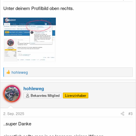
Unter deinem Profilbild oben rechts.
R
hohleweg
e
a
k
hohleweg
t
Bekanntes Mitglied
Lizenzinhaber
i
o
n
e
2. Sep. 2025
#3
n
:
..super Danke