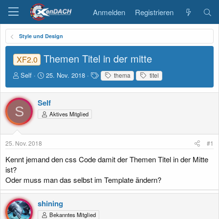
Anmelden
Registrieren
Style und Design
Themen Titel in der mitte
XF2.0
E
E
S
Self
25. Nov. 2018
thema
titel
r
r
c
s
s
h
t
t
l
Self
S
e
e
a
Aktives Mitglied
l
l
g
l
l
w
e
t
o
25. Nov. 2018
#1
r
a
r
m
t
Kennt jemand den css Code damit der Themen Titel in der Mitte
e
ist?
Oder muss man das selbst im Template ändern?
shining
Bekanntes Mitglied