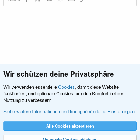
e
n
:
Wir schützen deine Privatsphäre
Wir verwenden essentielle
Cookies
, damit diese Website
funktioniert, und optionale Cookies, um den Komfort bei der
Nutzung zu verbessern.
Style und Design
Siehe weitere Informationen und konfiguriere deine Einstellungen
Cookies
XenDACH - Fixed
Deutsch (Du)
Alle Cookies akzeptieren
Kontakt
Nutzungsbedingungen
Datenschutz
Hilfe und Impressum
R
S
Optionale Cookies ablehnen