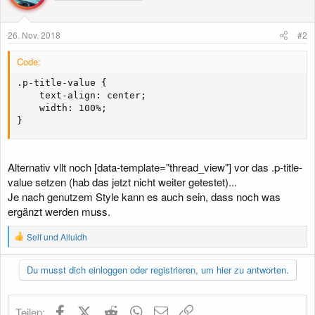
26. Nov. 2018
#2
Code:
.p-title-value {

    text-align: center;

    width: 100%;

}
Alternativ vllt noch [data-template="thread_view"] vor das .p-title-
value setzen (hab das jetzt nicht weiter getestet)...
Je nach genutzem Style kann es auch sein, dass noch was
ergänzt werden muss.
R
Self
und
Alluidh
e
a
k
Du musst dich einloggen oder registrieren, um hier zu antworten.
t
i
o
Facebook
X (Twitter)
Reddit
WhatsApp
E-Mail
Link
Teilen:
n