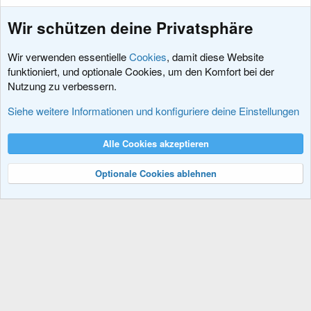
Wir schützen deine Privatsphäre
Wir verwenden essentielle
Cookies
, damit diese Website
funktioniert, und optionale Cookies, um den Komfort bei der
Nutzung zu verbessern.
Informationen, Tipps und Tricks
Siehe weitere Informationen und konfiguriere deine Einstellungen
Cookies
XenDACH - Fixed
Deutsch (Du)
Alle Cookies akzeptieren
Kontakt
Nutzungsbedingungen
Datenschutz
Hilfe und Impressum
R
S
Optionale Cookies ablehnen
S
®
Community platform by XenForo
© 2010-2024 XenForo Ltd.