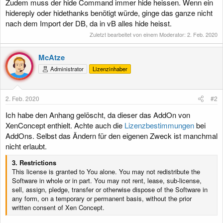
Zudem muss der hide Command immer hide heissen. Wenn ein
hidereply oder hidethanks benötigt würde, ginge das ganze nicht
nach dem Import der DB, da in vB alles hide heisst.
Zuletzt bearbeitet von einem Moderator:
2. Feb. 2020
McAtze
Administrator
Lizenzinhaber
2. Feb. 2020
#2
Ich habe den Anhang gelöscht, da dieser das AddOn von
XenConcept enthielt. Achte auch die
Lizenzbestimmungen
bei
AddOns. Selbst das Ändern für den eigenen Zweck ist manchmal
nicht erlaubt.
3. Restrictions
This license is granted to You alone. You may not redistribute the
Software in whole or in part. You may not rent, lease, sub-license,
sell, assign, pledge, transfer or otherwise dispose of the Software in
any form, on a temporary or permanent basis, without the prior
written consent of Xen Concept.