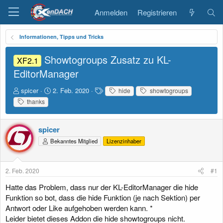
Anmelden
Registrieren
Informationen, Tipps und Tricks
Showtogroups Zusatz zu KL-
XF2.1
EditorManager
E
E
S
spicer
2. Feb. 2020
hide
showtogroups
r
r
c
thanks
s
s
h
t
t
l
e
e
a
spicer
l
l
g
Bekanntes Mitglied
Lizenzinhaber
l
l
w
e
t
o
r
a
r
m
t
2. Feb. 2020
#1
e
Hatte das Problem, dass nur der KL-EditorManager die hide
Funktion so bot, dass die hide Funktion (je nach Sektion) per
Antwort oder Like aufgehoben werden kann. *
Leider bietet dieses Addon die hide showtogroups nicht.