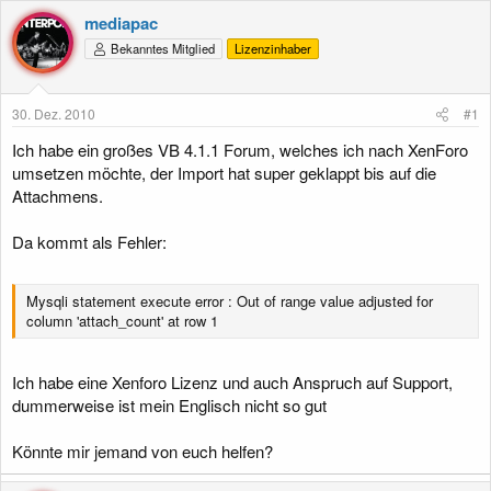
s
s
mediapac
t
t
e
e
Bekanntes Mitglied
Lizenzinhaber
l
l
l
l
e
t
30. Dez. 2010
#1
r
a
m
Ich habe ein großes VB 4.1.1 Forum, welches ich nach XenForo
umsetzen möchte, der Import hat super geklappt bis auf die
Attachmens.
Da kommt als Fehler:
Mysqli statement execute error : Out of range value adjusted for
column 'attach_count' at row 1
Ich habe eine Xenforo Lizenz und auch Anspruch auf Support,
dummerweise ist mein Englisch nicht so gut
Könnte mir jemand von euch helfen?