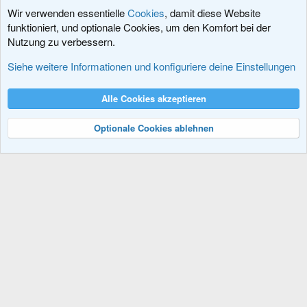
Wir verwenden essentielle
Cookies
, damit diese Website
funktioniert, und optionale Cookies, um den Komfort bei der
Nutzung zu verbessern.
Jobs und Angebote
Siehe weitere Informationen und konfiguriere deine Einstellungen
Cookies
XenDACH - Fixed
Deutsch (Du)
Alle Cookies akzeptieren
Kontakt
Nutzungsbedingungen
Datenschutz
Hilfe und Impressum
R
S
Optionale Cookies ablehnen
S
®
Community platform by XenForo
© 2010-2024 XenForo Ltd.