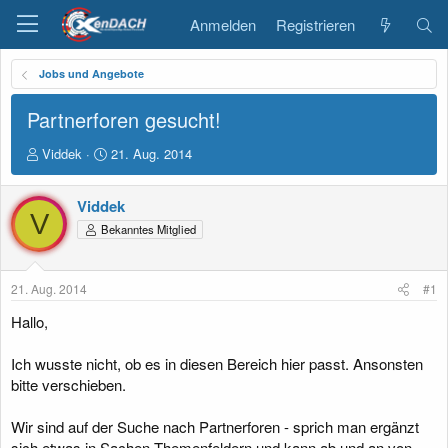
Anmelden
Registrieren
Jobs und Angebote
Partnerforen gesucht!
E
E
Viddek
21. Aug. 2014
r
r
s
s
Viddek
t
t
V
e
e
Bekanntes Mitglied
l
l
l
l
e
t
21. Aug. 2014
#1
r
a
m
Hallo,
Ich wusste nicht, ob es in diesen Bereich hier passt. Ansonsten
bitte verschieben.
Wir sind auf der Suche nach Partnerforen - sprich man ergänzt
sich etwas in Sachen Themenfeldern und kann ab und an von