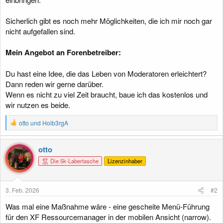
Sicherlich gibt es noch mehr Möglichkeiten, die ich mir noch gar
nicht aufgefallen sind.
Mein Angebot an Forenbetreiber:
Du hast eine Idee, die das Leben von Moderatoren erleichtert?
Dann reden wir gerne darüber.
Wenn es nicht zu viel Zeit braucht, baue ich das kostenlos und
wir nutzen es beide.
R
otto
und
Hoib3rgA
e
a
k
otto
t
Die 5k-Labertasche
Lizenzinhaber
i
o
n
e
3. Feb. 2026
#2
n
:
Was mal eine Maßnahme wäre - eine gescheite Menü-Führung
für den XF Ressourcemanager in der mobilen Ansicht (narrow).