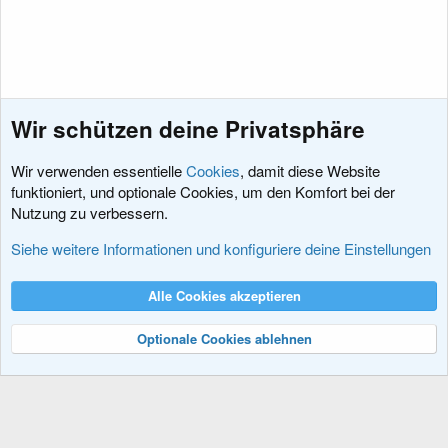
Wir schützen deine Privatsphäre
Wir verwenden essentielle
Cookies
, damit diese Website
funktioniert, und optionale Cookies, um den Komfort bei der
Nutzung zu verbessern.
Jobs und Angebote
Siehe weitere Informationen und konfiguriere deine Einstellungen
Cookies
XenDACH - Fixed
Deutsch (Du)
Alle Cookies akzeptieren
Kontakt
Nutzungsbedingungen
Datenschutz
Hilfe und Impressum
R
S
Optionale Cookies ablehnen
S
®
Community platform by XenForo
© 2010-2024 XenForo Ltd.