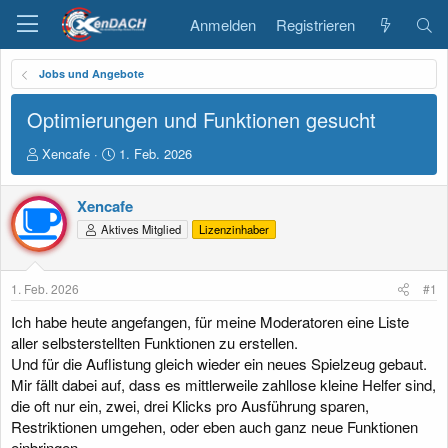
Anmelden
Registrieren
Jobs und Angebote
Optimierungen und Funktionen gesucht
E
E
Xencafe
1. Feb. 2026
r
r
s
s
Xencafe
t
t
e
e
Aktives Mitglied
Lizenzinhaber
l
l
l
l
e
t
1. Feb. 2026
#1
r
a
m
Ich habe heute angefangen, für meine Moderatoren eine Liste
aller selbsterstellten Funktionen zu erstellen.
Und für die Auflistung gleich wieder ein neues Spielzeug gebaut.
Mir fällt dabei auf, dass es mittlerweile zahllose kleine Helfer sind,
die oft nur ein, zwei, drei Klicks pro Ausführung sparen,
Restriktionen umgehen, oder eben auch ganz neue Funktionen
einbringen.