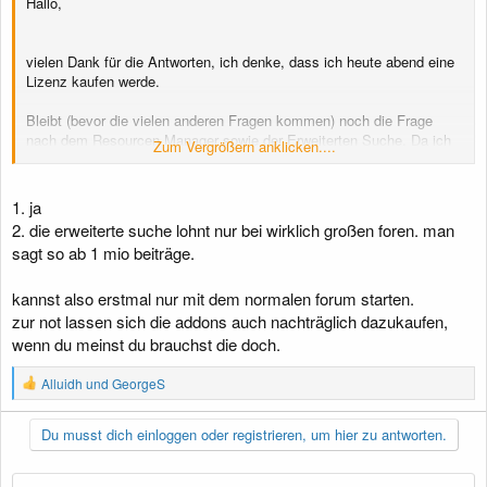
Hallo,
vielen Dank für die Antworten, ich denke, dass ich heute abend eine
Lizenz kaufen werde.
Bleibt (bevor die vielen anderen Fragen kommen) noch die Frage
nach dem Resourcen Manager sowie der Erweiterten Suche. Da ich
Zum Vergrößern anklicken....
keine Dateiinhalte zur Verfügung stellen will, kann ich auf den
Resourcen Manager verzichten? Wie gut / schlecht ist die
Suchfunktion ohne die Erweiterte Suche (bzw. elasticsearch)?
1. ja
2. die erweiterte suche lohnt nur bei wirklich großen foren. man
sagt so ab 1 mio beiträge.
kannst also erstmal nur mit dem normalen forum starten.
zur not lassen sich die addons auch nachträglich dazukaufen,
wenn du meinst du brauchst die doch.
R
Alluidh
und
GeorgeS
e
a
k
Du musst dich einloggen oder registrieren, um hier zu antworten.
t
i
o