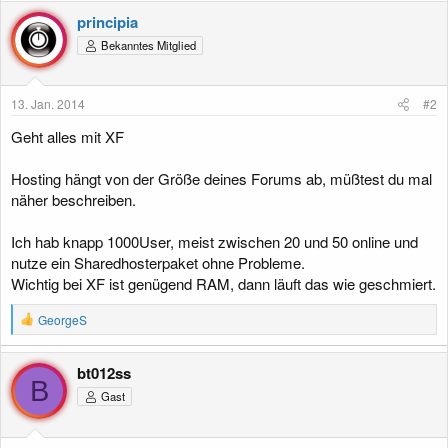
principia
Bekanntes Mitglied
13. Jan. 2014
#2
Geht alles mit XF
Hosting hängt von der Größe deines Forums ab, müßtest du mal
näher beschreiben.
Ich hab knapp 1000User, meist zwischen 20 und 50 online und
nutze ein Sharedhosterpaket ohne Probleme.
Wichtig bei XF ist genügend RAM, dann läuft das wie geschmiert.
R
GeorgeS
e
a
k
bt012ss
t
B
Gast
i
o
n
e