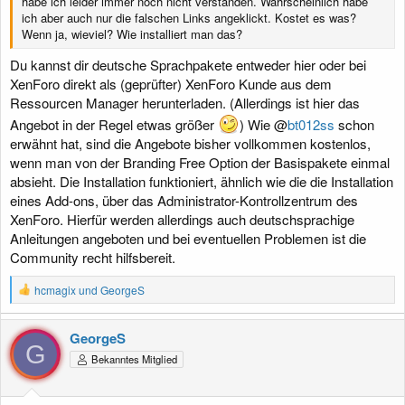
habe ich leider immer noch nicht verstanden. Wahrscheinlich habe
ich aber auch nur die falschen Links angeklickt. Kostet es was?
Wenn ja, wieviel? Wie installiert man das?
Du kannst dir deutsche Sprachpakete entweder hier oder bei
XenForo direkt als (geprüfter) XenForo Kunde aus dem
Ressourcen Manager herunterladen. (Allerdings ist hier das
Angebot in der Regel etwas größer
) Wie @
bt012ss
schon
erwähnt hat, sind die Angebote bisher vollkommen kostenlos,
wenn man von der Branding Free Option der Basispakete einmal
absieht. Die Installation funktioniert, ähnlich wie die die Installation
eines Add-ons, über das Administrator-Kontrollzentrum des
XenForo. Hierfür werden allerdings auch deutschsprachige
Anleitungen angeboten und bei eventuellen Problemen ist die
Community recht hilfsbereit.
R
hcmagix
und
GeorgeS
e
a
k
GeorgeS
t
G
Bekanntes Mitglied
i
o
n
e