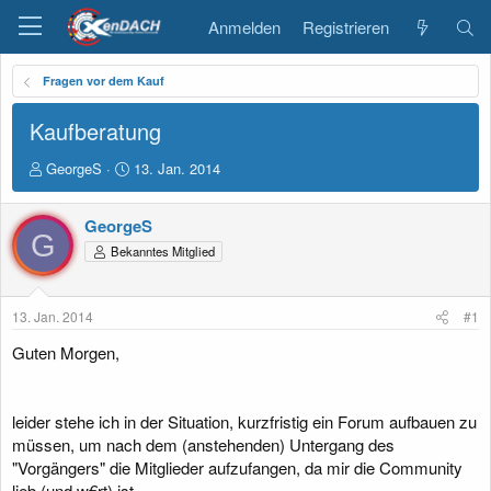
Anmelden
Registrieren
Fragen vor dem Kauf
Kaufberatung
E
E
GeorgeS
13. Jan. 2014
r
r
s
s
GeorgeS
t
t
G
e
e
Bekanntes Mitglied
l
l
l
l
e
t
13. Jan. 2014
#1
r
a
m
Guten Morgen,
leider stehe ich in der Situation, kurzfristig ein Forum aufbauen zu
müssen, um nach dem (anstehenden) Untergang des
"Vorgängers" die Mitglieder aufzufangen, da mir die Community
lieb (und w€rt) ist.