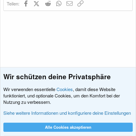
Facebook
X (Twitter)
Reddit
WhatsApp
E-Mail
Link
Teilen:
n
e
n
:
Wir schützen deine Privatsphäre
Wir verwenden essentielle
Cookies
, damit diese Website
funktioniert, und optionale Cookies, um den Komfort bei der
Nutzung zu verbessern.
Fragen vor dem Kauf
Siehe weitere Informationen und konfiguriere deine Einstellungen
Cookies
XenDACH - Fixed
Deutsch (Du)
Alle Cookies akzeptieren
Kontakt
Nutzungsbedingungen
Datenschutz
Hilfe und Impressum
R