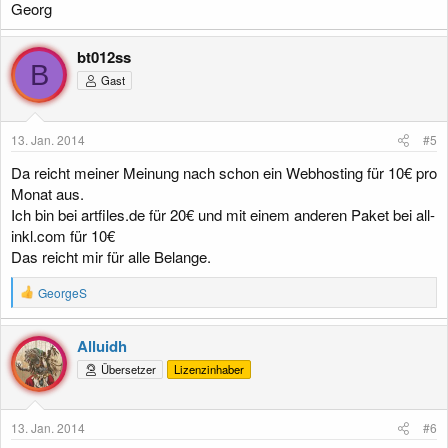
Georg
bt012ss
B
Gast
13. Jan. 2014
#5
Da reicht meiner Meinung nach schon ein Webhosting für 10€ pro
Monat aus.
Ich bin bei artfiles.de für 20€ und mit einem anderen Paket bei all-
inkl.com für 10€
Das reicht mir für alle Belange.
R
GeorgeS
e
a
k
Alluidh
t
Übersetzer
Lizenzinhaber
i
o
n
e
13. Jan. 2014
#6
n