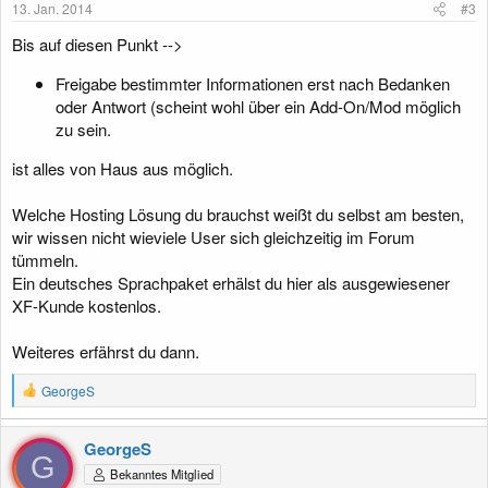
13. Jan. 2014
#3
n
:
Bis auf diesen Punkt -->
Freigabe bestimmter Informationen erst nach Bedanken
oder Antwort (scheint wohl über ein Add-On/Mod möglich
zu sein.
ist alles von Haus aus möglich.
Welche Hosting Lösung du brauchst weißt du selbst am besten,
wir wissen nicht wieviele User sich gleichzeitig im Forum
tümmeln.
Ein deutsches Sprachpaket erhälst du hier als ausgewiesener
XF-Kunde kostenlos.
Weiteres erfährst du dann.
R
GeorgeS
e
a
k
GeorgeS
t
G
Bekanntes Mitglied
i