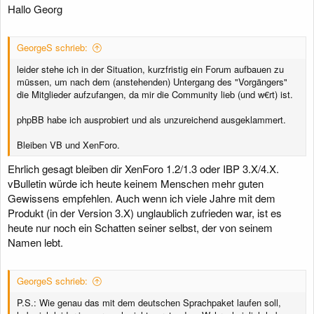
:
Hallo Georg
GeorgeS schrieb:
leider stehe ich in der Situation, kurzfristig ein Forum aufbauen zu
müssen, um nach dem (anstehenden) Untergang des "Vorgängers"
die Mitglieder aufzufangen, da mir die Community lieb (und w€rt) ist.
phpBB habe ich ausprobiert und als unzureichend ausgeklammert.
Bleiben VB und XenForo.
Ehrlich gesagt bleiben dir XenForo 1.2/1.3 oder IBP 3.X/4.X.
vBulletin würde ich heute keinem Menschen mehr guten
Gewissens empfehlen. Auch wenn ich viele Jahre mit dem
Produkt (in der Version 3.X) unglaublich zufrieden war, ist es
heute nur noch ein Schatten seiner selbst, der von seinem
Namen lebt.
GeorgeS schrieb:
P.S.: Wie genau das mit dem deutschen Sprachpaket laufen soll,