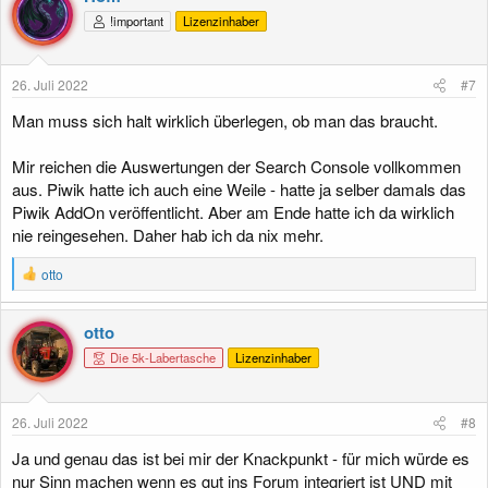
t
!important
Lizenzinhaber
i
o
n
e
26. Juli 2022
#7
n
:
Man muss sich halt wirklich überlegen, ob man das braucht.
Mir reichen die Auswertungen der Search Console vollkommen
aus. Piwik hatte ich auch eine Weile - hatte ja selber damals das
Piwik AddOn veröffentlicht. Aber am Ende hatte ich da wirklich
nie reingesehen. Daher hab ich da nix mehr.
R
otto
e
a
k
otto
t
Die 5k-Labertasche
Lizenzinhaber
i
o
n
e
26. Juli 2022
#8
n
:
Ja und genau das ist bei mir der Knackpunkt - für mich würde es
nur Sinn machen wenn es gut ins Forum integriert ist UND mit