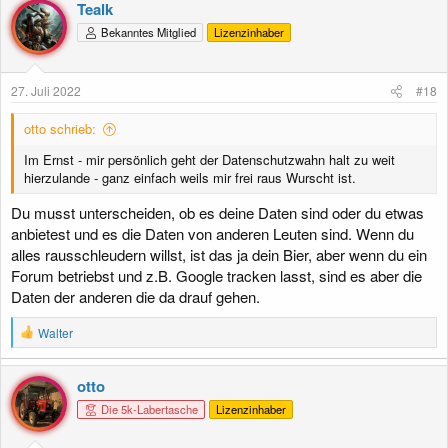
k
Tealk
t
Bekanntes Mitglied
Lizenzinhaber
i
o
n
e
27. Juli 2022
#18
n
:
otto schrieb:
Im Ernst - mir persönlich geht der Datenschutzwahn halt zu weit
hierzulande - ganz einfach weils mir frei raus Wurscht ist.
Du musst unterscheiden, ob es deine Daten sind oder du etwas
anbietest und es die Daten von anderen Leuten sind. Wenn du
alles rausschleudern willst, ist das ja dein Bier, aber wenn du ein
Forum betriebst und z.B. Google tracken lasst, sind es aber die
Daten der anderen die da drauf gehen.
R
Walter
e
a
k
otto
t
Die 5k-Labertasche
Lizenzinhaber
i
o
n