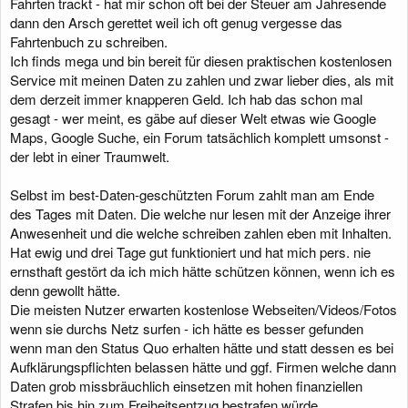
Fahrten trackt - hat mir schon oft bei der Steuer am Jahresende
dann den Arsch gerettet weil ich oft genug vergesse das
Fahrtenbuch zu schreiben.
Ich finds mega und bin bereit für diesen praktischen kostenlosen
Service mit meinen Daten zu zahlen und zwar lieber dies, als mit
dem derzeit immer knapperen Geld. Ich hab das schon mal
gesagt - wer meint, es gäbe auf dieser Welt etwas wie Google
Maps, Google Suche, ein Forum tatsächlich komplett umsonst -
der lebt in einer Traumwelt.
Selbst im best-Daten-geschützten Forum zahlt man am Ende
des Tages mit Daten. Die welche nur lesen mit der Anzeige ihrer
Anwesenheit und die welche schreiben zahlen eben mit Inhalten.
Hat ewig und drei Tage gut funktioniert und hat mich pers. nie
ernsthaft gestört da ich mich hätte schützen können, wenn ich es
denn gewollt hätte.
Die meisten Nutzer erwarten kostenlose Webseiten/Videos/Fotos
wenn sie durchs Netz surfen - ich hätte es besser gefunden
wenn man den Status Quo erhalten hätte und statt dessen es bei
Aufklärungspflichten belassen hätte und ggf. Firmen welche dann
Daten grob missbräuchlich einsetzen mit hohen finanziellen
Strafen bis hin zum Freiheitsentzug bestrafen würde.