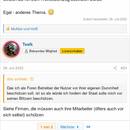
Egal - anderes Thema.
Zuletzt bearbeitet:
28. Juli 2022
R
McAtze
und
Hoffi
e
a
k
Tealk
t
Bekanntes Mitglied
Lizenzinhaber
i
o
n
e
28. Juli 2022
#20
n
:
otto schrieb:
Das ich als Foren Betreiber der Nutzer vor ihrer eigenen Dummheit
beschützen soll, ist so als würde ich fordern der Staat solle mich vor
seinen Blitzern beschützen.
Siehe Firmen, die müssen auch ihre Mitarbeiter (öfters auch vor
sich selbst) schützen
Letzte
1 von 2
Nächste