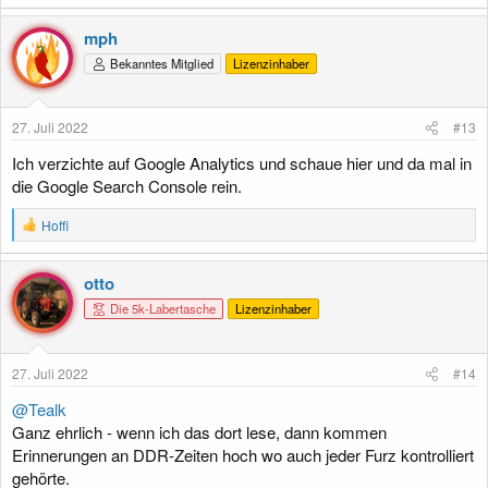
mph
Bekanntes Mitglied
Lizenzinhaber
27. Juli 2022
#13
Ich verzichte auf Google Analytics und schaue hier und da mal in
die Google Search Console rein.
R
Hoffi
e
a
k
otto
t
Die 5k-Labertasche
Lizenzinhaber
i
o
n
e
27. Juli 2022
#14
n
:
@Tealk
Ganz ehrlich - wenn ich das dort lese, dann kommen
Erinnerungen an DDR-Zeiten hoch wo auch jeder Furz kontrolliert
gehörte.