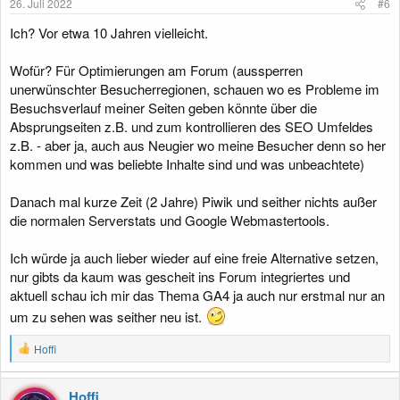
26. Juli 2022
#6
n
:
Ich? Vor etwa 10 Jahren vielleicht.
Wofür? Für Optimierungen am Forum (aussperren
unerwünschter Besucherregionen, schauen wo es Probleme im
Besuchsverlauf meiner Seiten geben könnte über die
Absprungseiten z.B. und zum kontrollieren des SEO Umfeldes
z.B. - aber ja, auch aus Neugier wo meine Besucher denn so her
kommen und was beliebte Inhalte sind und was unbeachtete)
Danach mal kurze Zeit (2 Jahre) Piwik und seither nichts außer
die normalen Serverstats und Google Webmastertools.
Ich würde ja auch lieber wieder auf eine freie Alternative setzen,
nur gibts da kaum was gescheit ins Forum integriertes und
aktuell schau ich mir das Thema GA4 ja auch nur erstmal nur an
um zu sehen was seither neu ist.
R
Hoffi
e
a
k
Hoffi