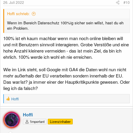
26. Juli 2022
#10
Hoffi schrieb:
Wenn im Bereich Datenschutz 100%ig sicher sein willst, hast du eh
ein Problem.
100% ist eh kaum machbar wenn man noch online bleiben will
und mit Benutzern sinnvoll interagieren. Grobe Verstöße und eine
hohe Anzahl kleinere vermeiden - das ist mein Ziel, da bin ich
ehrlich. 100% werde ich wohl eh nie erreichen.
Wie im Link steht, soll Google mit GA4 die Daten wohl nun nicht
mehr außerhalb der EU verarbeiten sondern innerhalb der EU.
Das war/ist? ja immer einer der Hauptkritikpunkte gewesen. Oder
lieg ich da falsch?
R
Hoffi
e
a
k
Hoffi
t
!important
Lizenzinhaber
i
o
n