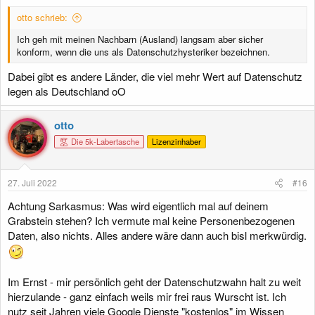
:
otto schrieb:
Ich geh mit meinen Nachbarn (Ausland) langsam aber sicher
konform, wenn die uns als Datenschutzhysteriker bezeichnen.
Dabei gibt es andere Länder, die viel mehr Wert auf Datenschutz
legen als Deutschland oO
otto
Die 5k-Labertasche
Lizenzinhaber
27. Juli 2022
#16
Achtung Sarkasmus: Was wird eigentlich mal auf deinem
Grabstein stehen? Ich vermute mal keine Personenbezogenen
Daten, also nichts. Alles andere wäre dann auch bisl merkwürdig.
Im Ernst - mir persönlich geht der Datenschutzwahn halt zu weit
hierzulande - ganz einfach weils mir frei raus Wurscht ist. Ich
nutz seit Jahren viele Google Dienste "kostenlos" im Wissen