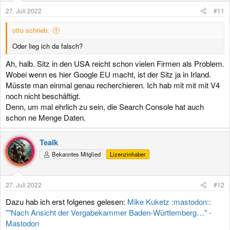
e
27. Juli 2022
#11
n
:
otto schrieb:
Oder lieg ich da falsch?
Ah, halb. Sitz in den USA reicht schon vielen Firmen als Problem.
Wobei wenn es hier Google EU macht, ist der Sitz ja in Irland.
Müsste man einmal genau recherchieren. Ich hab mit mit mit V4
noch nicht beschäftigt.
Denn, um mal ehrlich zu sein, die Search Console hat auch
schon ne Menge Daten.
Tealk
Bekanntes Mitglied
Lizenzinhaber
27. Juli 2022
#12
Dazu hab ich erst folgenes gelesen:
Mike Kuketz :mastodon::
""Nach Ansicht der Vergabekammer Baden-Württemberg…" -
Mastodon