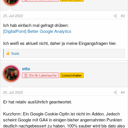
25. Juli 2022
#3
Ich hab einfach mal gefragt drüben:
[DigitalPoint] Better Google Analytics
Ich weiß es aktuell nicht, daher ja meine Eingangsfragen hier.
R
Tealk
e
a
k
otto
t
Die 5k-Labertasche
Lizenzinhaber
i
o
n
e
25. Juli 2022
#4
n
:
Er hat relativ ausführlich geantwortet.
Kurzform: Ein Google Cookie-OptIn ist nicht im Addon. Jedoch
scheint Google mit GA4 in einigen bisher angemahnten Punkten
deutlich nachgebessert zu haben. 100% sauber wird bis dato also