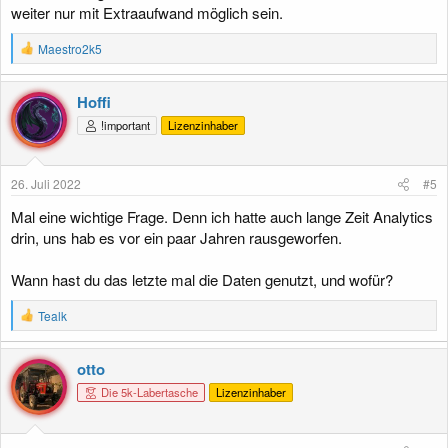
weiter nur mit Extraaufwand möglich sein.
R
Maestro2k5
e
a
k
Hoffi
t
!important
Lizenzinhaber
i
o
n
e
26. Juli 2022
#5
n
:
Mal eine wichtige Frage. Denn ich hatte auch lange Zeit Analytics
drin, uns hab es vor ein paar Jahren rausgeworfen.
Wann hast du das letzte mal die Daten genutzt, und wofür?
R
Tealk
e
a
k
otto
t
Die 5k-Labertasche
Lizenzinhaber
i
o
n
e