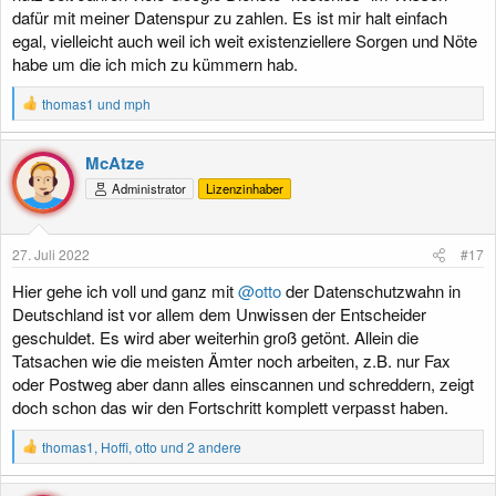
dafür mit meiner Datenspur zu zahlen. Es ist mir halt einfach
egal, vielleicht auch weil ich weit existenziellere Sorgen und Nöte
habe um die ich mich zu kümmern hab.
R
thomas1
und
mph
e
a
k
McAtze
t
Administrator
Lizenzinhaber
i
o
n
e
27. Juli 2022
#17
n
:
Hier gehe ich voll und ganz mit
@otto
der Datenschutzwahn in
Deutschland ist vor allem dem Unwissen der Entscheider
geschuldet. Es wird aber weiterhin groß getönt. Allein die
Tatsachen wie die meisten Ämter noch arbeiten, z.B. nur Fax
oder Postweg aber dann alles einscannen und schreddern, zeigt
doch schon das wir den Fortschritt komplett verpasst haben.
R
thomas1
,
Hoffi
,
otto
und 2 andere
e
a