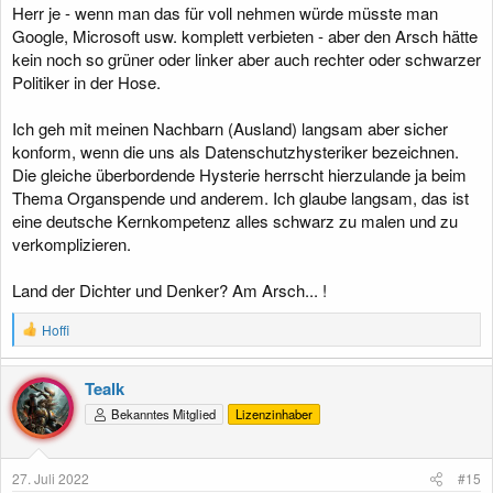
Herr je - wenn man das für voll nehmen würde müsste man
Google, Microsoft usw. komplett verbieten - aber den Arsch hätte
kein noch so grüner oder linker aber auch rechter oder schwarzer
Politiker in der Hose.
Ich geh mit meinen Nachbarn (Ausland) langsam aber sicher
konform, wenn die uns als Datenschutzhysteriker bezeichnen.
Die gleiche überbordende Hysterie herrscht hierzulande ja beim
Thema Organspende und anderem. Ich glaube langsam, das ist
eine deutsche Kernkompetenz alles schwarz zu malen und zu
verkomplizieren.
Land der Dichter und Denker? Am Arsch... !
R
Hoffi
e
a
k
Tealk
t
Bekanntes Mitglied
Lizenzinhaber
i
o
n
e
27. Juli 2022
#15
n