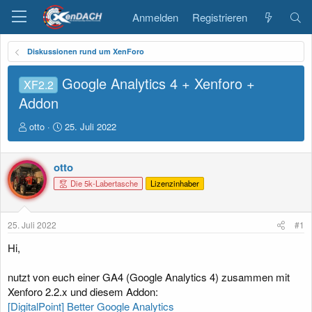
Anmelden
Registrieren
Diskussionen rund um XenForo
Google Analytics 4 + Xenforo +
XF2.2
Addon
E
E
otto
25. Juli 2022
r
r
s
s
t
t
otto
e
e
Die 5k-Labertasche
Lizenzinhaber
l
l
l
l
e
t
25. Juli 2022
#1
r
a
m
Hi,
nutzt von euch einer GA4 (Google Analytics 4) zusammen mit
Xenforo 2.2.x und diesem Addon:
[DigitalPoint] Better Google Analytics