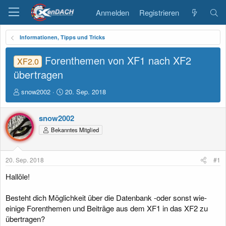
Anmelden
Registrieren
Informationen, Tipps und Tricks
Forenthemen von XF1 nach XF2
XF2.0
übertragen
E
E
snow2002
20. Sep. 2018
r
r
s
s
snow2002
t
t
e
e
Bekanntes Mitglied
l
l
l
l
e
t
20. Sep. 2018
#1
r
a
m
Hallöle!
Besteht dich Möglichkeit über die Datenbank -oder sonst wie-
einige Forenthemen und Beiträge aus dem XF1 in das XF2 zu
übertragen?