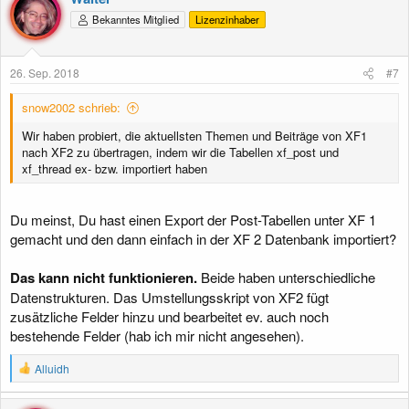
Bekanntes Mitglied
Lizenzinhaber
26. Sep. 2018
#7
snow2002 schrieb:
Wir haben probiert, die aktuellsten Themen und Beiträge von XF1
nach XF2 zu übertragen, indem wir die Tabellen xf_post und
xf_thread ex- bzw. importiert haben
Du meinst, Du hast einen Export der Post-Tabellen unter XF 1
gemacht und den dann einfach in der XF 2 Datenbank importiert?
Das kann nicht funktionieren.
Beide haben unterschiedliche
Datenstrukturen. Das Umstellungsskript von XF2 fügt
zusätzliche Felder hinzu und bearbeitet ev. auch noch
bestehende Felder (hab ich mir nicht angesehen).
R
Alluidh
e
a