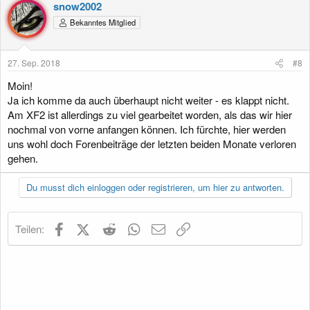
k
snow2002
t
Bekanntes Mitglied
i
o
n
e
27. Sep. 2018
#8
n
:
Moin!
Ja ich komme da auch überhaupt nicht weiter - es klappt nicht.
Am XF2 ist allerdings zu viel gearbeitet worden, als das wir hier
nochmal von vorne anfangen können. Ich fürchte, hier werden
uns wohl doch Forenbeiträge der letzten beiden Monate verloren
gehen.
Du musst dich einloggen oder registrieren, um hier zu antworten.
Facebook
X (Twitter)
Reddit
WhatsApp
E-Mail
Link
Teilen: