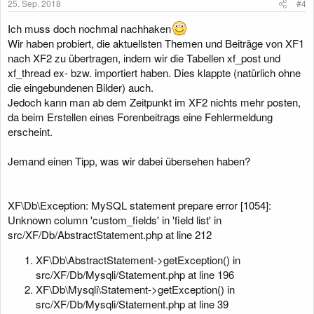
25. Sep. 2018
#4
Ich muss doch nochmal nachhaken
Wir haben probiert, die aktuellsten Themen und Beiträge von XF1
nach XF2 zu übertragen, indem wir die Tabellen xf_post und
xf_thread ex- bzw. importiert haben. Dies klappte (natürlich ohne
die eingebundenen Bilder) auch.
Jedoch kann man ab dem Zeitpunkt im XF2 nichts mehr posten,
da beim Erstellen eines Forenbeitrags eine Fehlermeldung
erscheint.
Jemand einen Tipp, was wir dabei übersehen haben?
XF\Db\Exception: MySQL statement prepare error [1054]:
Unknown column 'custom_fields' in 'field list' in
src/XF/Db/AbstractStatement.php at line 212
XF\Db\AbstractStatement->getException() in
src/XF/Db/Mysqli/Statement.php at line 196
XF\Db\Mysqli\Statement->getException() in
src/XF/Db/Mysqli/Statement.php at line 39