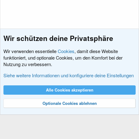
Wir schützen deine Privatsphäre
Wir verwenden essentielle
Cookies
, damit diese Website
funktioniert, und optionale Cookies, um den Komfort bei der
Nutzung zu verbessern.
Informationen, Tipps und Tricks
Siehe weitere Informationen und konfiguriere deine Einstellungen
Cookies
XenDACH - Fixed
Deutsch (Du)
Alle Cookies akzeptieren
Kontakt
Nutzungsbedingungen
Datenschutz
Hilfe und Impressum
R
S
Optionale Cookies ablehnen
S
®
Community platform by XenForo
© 2010-2024 XenForo Ltd.