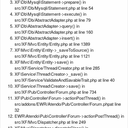
XF\Db\Mysqli\Statement->prepare() in
src/XF/Db/Mysqli/Statement.php at line 54
XF\Db\Mysqli\Statement->execute() in
src/XF/Db/AbstractAdapter.php at line 79
XF\Db\AbstractAdapter->query() in
src/XF/Db/AbstractAdapter.php at line 160
XF\Db\AbstractAdapter->insert() in
src/XF/Mvc/Entity/Entity.php at line 1389
XF\Mvc\Entity\Entity->_saveToSource() in
src/XF/Mvc/Entity/Entity.php at line 1121
XF\Mvc\Entity\Entity->save() in
src/XF/Service/Thread/Creator.php at line 285
XF\Service\Thread\Creator->_save() in
src/XF/Service/ValidateAndSavableTrait.php at line 40
XF\Service\Thread\Creator->save() in
src/XF/Pub/Controller/Forum.php at line 734
XF\Pub\Controller\Forum->actionPostThread() in
src/addons/EWR/Atendo/Pub/Controller/Forum.phpat line
32
EWR\Atendo\Pub\Controller\Forum->actionPostThread() in
src/XF/Mvc/Dispatcher.php at line 249
XF\Mvc\Dispatcher->dispatchClass() in