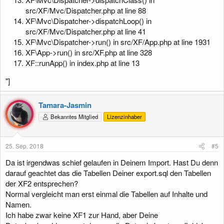
src/XF/Mvc/Dispatcher.php at line 88
XF\Mvc\Dispatcher->dispatchLoop() in
src/XF/Mvc/Dispatcher.php at line 41
XF\Mvc\Dispatcher->run() in src/XF/App.php at line 1931
XF\App->run() in src/XF.php at line 328
XF::runApp() in index.php at line 13
"]
Tamara-Jasmin
Bekanntes Mitglied
Lizenzinhaber
25. Sep. 2018
#5
Da ist irgendwas schief gelaufen in Deinem Import. Hast Du denn
darauf geachtet das die Tabellen Deiner export.sql den Tabellen
der XF2 entsprechen?
Normal vergleicht man erst einmal die Tabellen auf Inhalte und
Namen.
Ich habe zwar keine XF1 zur Hand, aber Deine