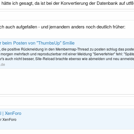
hätte ich gesagt, da ist bei der Konvertierung der Datenbank auf ut
ulich auch aufgefallen - und jemandem anders noch deutlich früher:
er beim Posten von "ThumbsUp" Smilie
, die positive Rückmeldung in den Membermap-Thread zu posten schlug das poste
 morgen mehrfach und reproduzierbar mit einer Meldung "Serverfehler" fehl: "Späte
r's auch nicht besser, Site-Reload brachte ebenso wie abmelden und neu anmelde
.de
l | XenForo
or XenForo