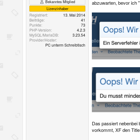
Bekanntes Mitglied
abzuwarten, bevor ich 
Lizenzinhaber
Registriert
13. Mai 2014
Beiträge
41
Punkte
73
PHP-Version
4.2.3
MySQL/MariaDB
3.23.54
Provider/Hoster
PC unterm Schreibtisch
Das passiert nebenbei b
vorkommt, XF den Title 