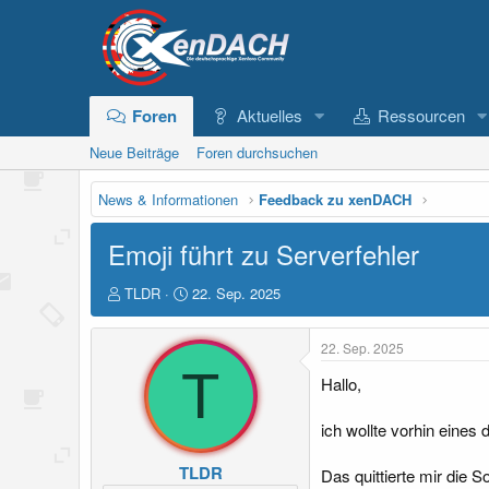
Foren
Aktuelles
Ressourcen
Neue Beiträge
Foren durchsuchen
News & Informationen
Feedback zu xenDACH
Emoji führt zu Serverfehler
E
E
TLDR
22. Sep. 2025
r
r
s
s
22. Sep. 2025
t
t
e
T
e
Hallo,
l
l
l
l
ich wollte vorhin eine
e
t
r
a
m
TLDR
Das quittierte mir die 