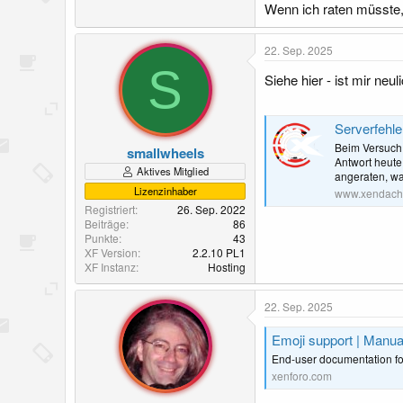
Wenn ich raten müsste, 
22. Sep. 2025
S
Siehe hier - ist mir ne
Serverfehl
Beim Versuch
smallwheels
Antwort heute
Aktives Mitglied
angeraten, wa
Lizenzinhaber
www.xendach
Registriert
26. Sep. 2022
Beiträge
86
Punkte
43
XF Version
2.2.10 PL1
XF Instanz
Hosting
22. Sep. 2025
Emoji support | Manua
End-user documentation f
xenforo.com