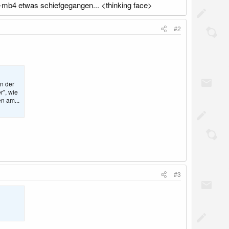
f8-mb4 etwas schiefgegangen... <thinking face>
#2
n der
r", wie
n am...
#3