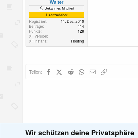
Walter
Bekanntes Mitglied
Lizenzinhaber
Registriert
11. Dez. 2010
Beiträge
414
Punkte
128
XF Version
XF Instanz
Hosting
Facebook
X (Twitter)
Reddit
WhatsApp
E-Mail
Link
Teilen:
Wir schützen deine Privatsphäre
News & Informationen
Feedback zu xenDACH