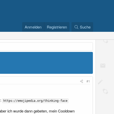
Anmelden
Registrieren
Suche
#1
r:
https://emojipedia.org/thinking-face
t, aber ich wurde dann gebeten, mein Cooldown