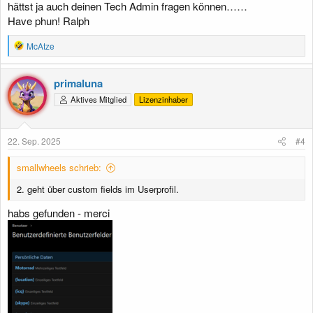
hättst ja auch deinen Tech Admin fragen können……
Have phun! Ralph
R
McAtze
e
a
k
primaluna
t
Aktives Mitglied
Lizenzinhaber
i
o
n
e
22. Sep. 2025
#4
n
:
smallwheels schrieb:
2. geht über custom fields im Userprofil.
habs gefunden - merci