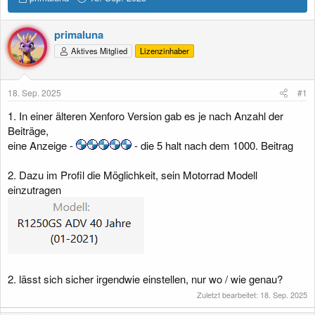
r
r
s
s
primaluna
t
t
e
e
Aktives Mitglied
Lizenzinhaber
l
l
l
l
e
t
18. Sep. 2025
#1
r
a
m
1. In einer älteren Xenforo Version gab es je nach Anzahl der
Beiträge,
eine Anzeige -
- die 5 halt nach dem 1000. Beitrag
2. Dazu im Profil die Möglichkeit, sein Motorrad Modell
einzutragen
2. lässt sich sicher irgendwie einstellen, nur wo / wie genau?
Zuletzt bearbeitet:
18. Sep. 2025