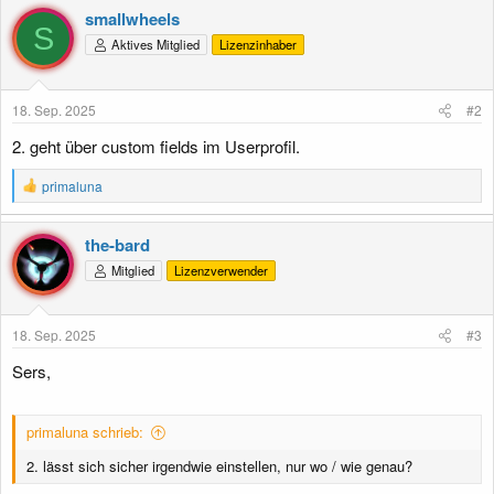
smallwheels
S
Aktives Mitglied
Lizenzinhaber
18. Sep. 2025
#2
2. geht über custom fields im Userprofil.
R
primaluna
e
a
k
the-bard
t
Mitglied
Lizenzverwender
i
o
n
e
18. Sep. 2025
#3
n
:
Sers,
primaluna schrieb:
2. lässt sich sicher irgendwie einstellen, nur wo / wie genau?