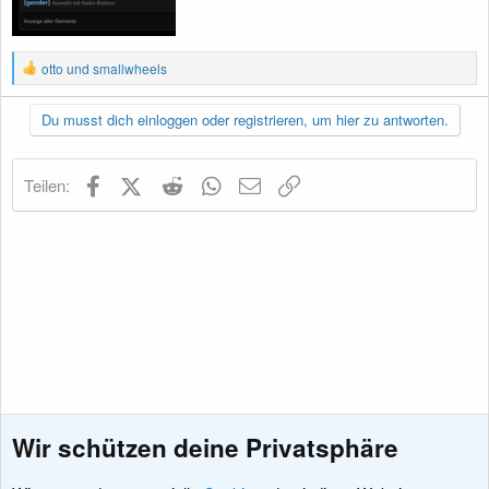
R
otto
und
smallwheels
e
a
k
Du musst dich einloggen oder registrieren, um hier zu antworten.
t
i
o
Facebook
X (Twitter)
Reddit
WhatsApp
E-Mail
Link
Teilen:
n
e
n
:
Wir schützen deine Privatsphäre