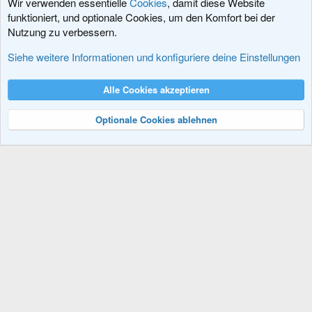
Wir verwenden essentielle
Cookies
, damit diese Website
funktioniert, und optionale Cookies, um den Komfort bei der
Nutzung zu verbessern.
Fehler, Fragen und Antworten
Siehe weitere Informationen und konfiguriere deine Einstellungen
Cookies
XenDACH - Fixed
Deutsch (Du)
Alle Cookies akzeptieren
Kontakt
Nutzungsbedingungen
Datenschutz
Hilfe und Impressum
R
S
Optionale Cookies ablehnen
S
®
Community platform by XenForo
© 2010-2024 XenForo Ltd.