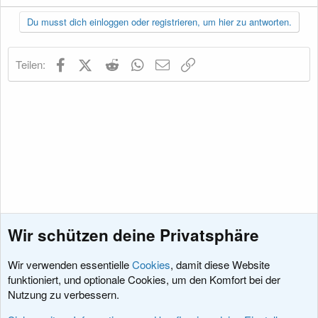
a
k
Du musst dich einloggen oder registrieren, um hier zu antworten.
t
i
o
Facebook
X (Twitter)
Reddit
WhatsApp
E-Mail
Link
Teilen:
n
e
n
:
Wir schützen deine Privatsphäre
Wir verwenden essentielle
Cookies
, damit diese Website
funktioniert, und optionale Cookies, um den Komfort bei der
Nutzung zu verbessern.
Diskussionen rund um XenForo