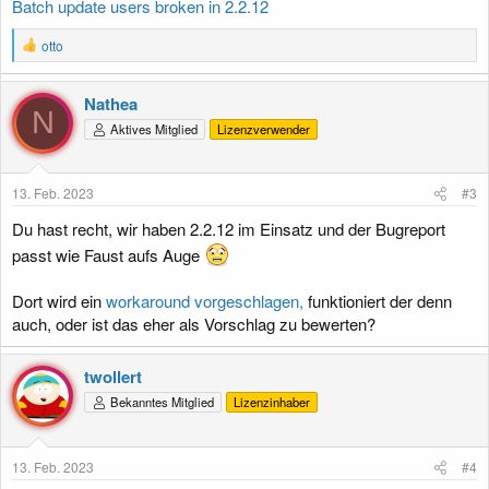
Batch update users broken in 2.2.12
R
otto
e
a
k
Nathea
t
N
Aktives Mitglied
Lizenzverwender
i
o
n
e
13. Feb. 2023
#3
n
:
Du hast recht, wir haben 2.2.12 im Einsatz und der Bugreport
passt wie Faust aufs Auge
Dort wird ein
workaround vorgeschlagen,
funktioniert der denn
auch, oder ist das eher als Vorschlag zu bewerten?
twollert
Bekanntes Mitglied
Lizenzinhaber
13. Feb. 2023
#4