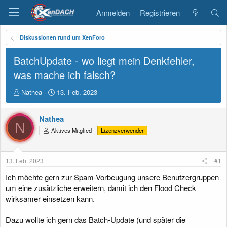
Anmelden
Registrieren
Diskussionen rund um XenForo
BatchUpdate - wo liegt mein Denkfehler,
was mache ich falsch?
E
E
Nathea
13. Feb. 2023
r
r
s
s
Nathea
t
t
N
e
e
Aktives Mitglied
Lizenzverwender
l
l
l
l
e
t
13. Feb. 2023
#1
r
a
m
Ich möchte gern zur Spam-Vorbeugung unsere Benutzergruppen
um eine zusätzliche erweitern, damit ich den Flood Check
wirksamer einsetzen kann.
Dazu wollte ich gern das Batch-Update (und später die