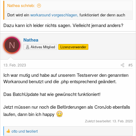
Nathea schrieb:
Dort wird ein
workaround vorgeschlagen,
funktioniert der denn auch
Dazu kann ich leider nichts sagen. Vielleicht jemand anders?
Nathea
N
Aktives Mitglied
Lizenzverwender
13. Feb. 2023
#5
Ich war mutig und habe auf unserem Testserver den genannten
Workaround benutzt und die .php entsprechend geändert.
Das BatchUpdate hat wie gewünscht funktioniert!
Jetzt müssen nur noch die Beförderungen als CronJob ebenfalls
laufen, dann bin ich happy
Zuletzt bearbeitet:
13. Feb. 2023
R
otto
und
twollert
e