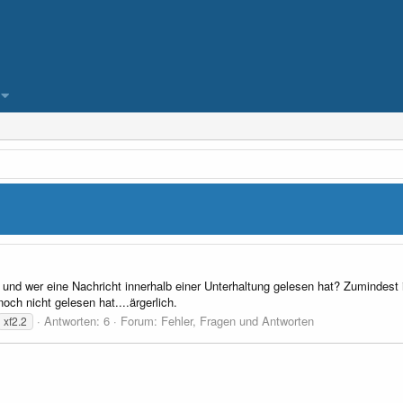
 und wer eine Nachricht innerhalb einer Unterhaltung gelesen hat? Zumindest 
noch nicht gelesen hat....ärgerlich.
Antworten: 6
Forum:
Fehler, Fragen und Antworten
xf2.2