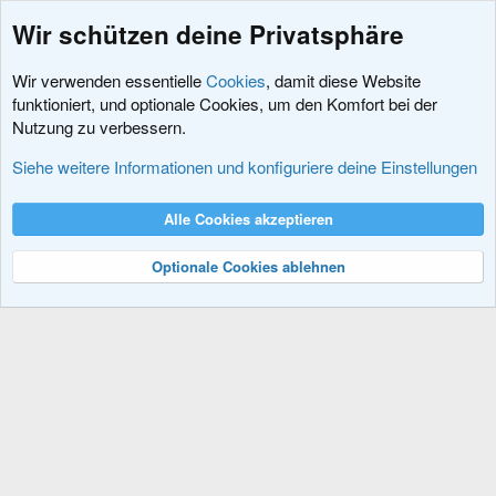
Wir schützen deine Privatsphäre
Wir verwenden essentielle
Cookies
, damit diese Website
funktioniert, und optionale Cookies, um den Komfort bei der
Nutzung zu verbessern.
Schlagworte
Siehe weitere Informationen und konfiguriere deine Einstellungen
Cookies
XenDACH - Fixed
Deutsch (Du)
Alle Cookies akzeptieren
Kontakt
Nutzungsbedingungen
Datenschutz
Hilfe und Impressum
R
S
Optionale Cookies ablehnen
S
®
Community platform by XenForo
© 2010-2024 XenForo Ltd.