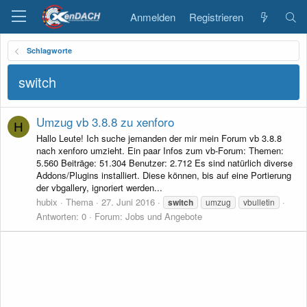
Anmelden
Registrieren
Schlagworte
switch
Umzug vb 3.8.8 zu xenforo
H
Hallo Leute! Ich suche jemanden der mir mein Forum vb 3.8.8
nach xenforo umzieht. Ein paar Infos zum vb-Forum: Themen:
5.560 Beiträge: 51.304 Benutzer: 2.712 Es sind natürlich diverse
Addons/Plugins installiert. Diese können, bis auf eine Portierung
der vbgallery, ignoriert werden...
hubix
Thema
27. Juni 2016
switch
umzug
vbulletin
Antworten: 0
Forum:
Jobs und Angebote