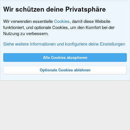
Wir schützen deine Privatsphäre
Wir verwenden essentielle
Cookies
, damit diese Website
funktioniert, und optionale Cookies, um den Komfort bei der
Nutzung zu verbessern.
Schlagworte
Siehe weitere Informationen und konfiguriere deine Einstellungen
Cookies
XenDACH - Fixed
Deutsch (Du)
Alle Cookies akzeptieren
Kontakt
Nutzungsbedingungen
Datenschutz
Hilfe und Impressum
R
S
Optionale Cookies ablehnen
S
®
Community platform by XenForo
© 2010-2024 XenForo Ltd.