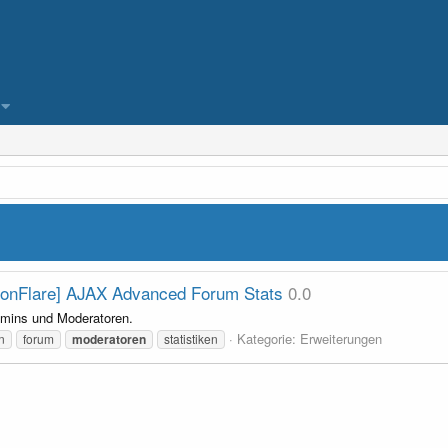
donFlare] AJAX Advanced Forum Stats
0.0
Admins und Moderatoren.
Kategorie:
Erweiterungen
n
forum
moderatoren
statistiken