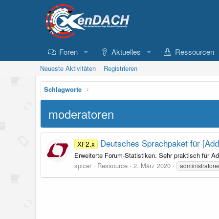
Foren
Aktuelles
Ressourcen
Neueste Aktivitäten
Registrieren
Schlagworte
moderatoren
Deutsches Sprachpaket für [Ad
XF2.x
Erweiterte Forum-Statistiken. Sehr praktisch für 
spicer
Ressource
2. März 2020
administratore