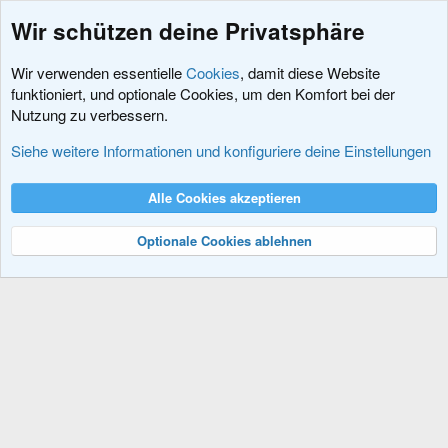
Wir schützen deine Privatsphäre
Wir verwenden essentielle
Cookies
, damit diese Website
funktioniert, und optionale Cookies, um den Komfort bei der
Nutzung zu verbessern.
Schlagworte
Siehe weitere Informationen und konfiguriere deine Einstellungen
Cookies
XenDACH - Fixed
Deutsch (Du)
Alle Cookies akzeptieren
Kontakt
Nutzungsbedingungen
Datenschutz
Hilfe und Impressum
R
S
Optionale Cookies ablehnen
S
®
Community platform by XenForo
© 2010-2024 XenForo Ltd.