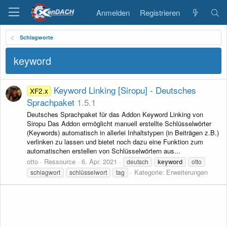
Anmelden
Registrieren
Schlagworte
keyword
Keyword Linking [Siropu] - Deutsches
XF2.x
Sprachpaket
1.5.1
Deutsches Sprachpaket für das Addon Keyword Linking von
Siropu Das Addon ermöglicht manuell erstellte Schlüsselwörter
(Keywords) automatisch in allerlei Inhaltstypen (in Beiträgen z.B.)
verlinken zu lassen und bietet noch dazu eine Funktion zum
automatischen erstellen von Schlüsselwörtern aus...
otto
Ressource
6. Apr. 2021
deutsch
keyword
otto
Kategorie:
Erweiterungen
schlagwort
schlüsselwort
tag