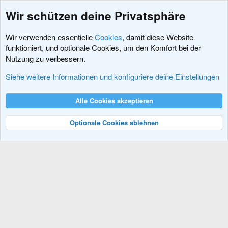
Wir schützen deine Privatsphäre
Wir verwenden essentielle
Cookies
, damit diese Website
funktioniert, und optionale Cookies, um den Komfort bei der
Nutzung zu verbessern.
Schlagworte
Siehe weitere Informationen und konfiguriere deine Einstellungen
Cookies
XenDACH - Fixed
Deutsch (Du)
Alle Cookies akzeptieren
Kontakt
Nutzungsbedingungen
Datenschutz
Hilfe und Impressum
R
S
Optionale Cookies ablehnen
S
®
Community platform by XenForo
© 2010-2024 XenForo Ltd.