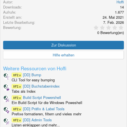
Autor
Hoffi
k
Downloads
14
t
Aufrufe
1.677
i
Erstellt am
24. Mai 2021
o
Letzte Bearbeitung
7. Feb. 2026
n
0
Bewertung
e
,
n
0 Bewertung(en)
0
:
0
S
Zur Diskussion
t
e
Hilfe erhalten
r
n
(
Weitere Ressourcen von Hoffi
e
)
[DD] Bump
XF2.x
CLI Tool for easy bumping
[DD] Buchstabenindex
XF2.x
Tabs als Index
Build Script Powershell
XF2.x
Ein Build Script für die Windows Poweshell
[DD] Präfix & Label Tools
XF2.x
Prefixe formatieren, filtern und vieles mehr
[DD] Admin Tools
XF2.x
Listen einklappen und mehr...