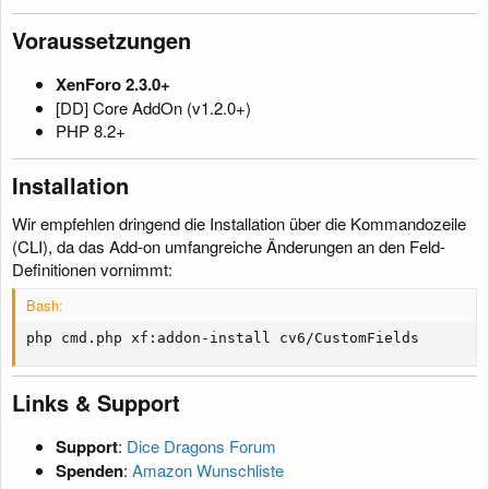
Voraussetzungen​
XenForo 2.3.0+
[DD] Core AddOn (v1.2.0+)
PHP 8.2+
Installation​
Wir empfehlen dringend die Installation über die Kommandozeile
(CLI), da das Add-on umfangreiche Änderungen an den Feld-
Definitionen vornimmt:
Bash:
php cmd.php xf:addon-install cv6/CustomFields
Links & Support​
Support
:
Dice Dragons Forum
Spenden
:
Amazon Wunschliste