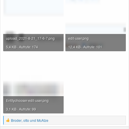
upload_2021-8-21_17-6-7.png
edit-user.png
5,4 KB · Aufrufe: 174
12,4 KB · Aufrufe: 101
Entitychooser-edit-user.png
3,1 KB · Aufrufe: 99
R
Broder
,
otto
und
McAtze
e
a