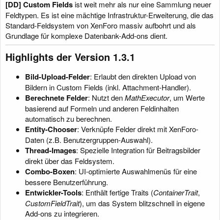
[DD] Custom Fields
ist weit mehr als nur eine Sammlung neuer
Feldtypen. Es ist eine mächtige Infrastruktur-Erweiterung, die das
Standard-Feldsystem von XenForo massiv aufbohrt und als
Grundlage für komplexe Datenbank-Add-ons dient.
Highlights der Version 1.3.1​
Bild-Upload-Felder
: Erlaubt den direkten Upload von
Bildern in Custom Fields (inkl. Attachment-Handler).
Berechnete Felder
: Nutzt den
MathExecutor
, um Werte
basierend auf Formeln und anderen Feldinhalten
automatisch zu berechnen.
Entity-Chooser
: Verknüpfe Felder direkt mit XenForo-
Daten (z.B. Benutzergruppen-Auswahl).
Thread-Images
: Spezielle Integration für Beitragsbilder
direkt über das Feldsystem.
Combo-Boxen
: UI-optimierte Auswahlmenüs für eine
bessere Benutzerführung.
Entwickler-Tools
: Enthält fertige Traits (
ContainerTrait
,
CustomFieldTrait
), um das System blitzschnell in eigene
Add-ons zu integrieren.