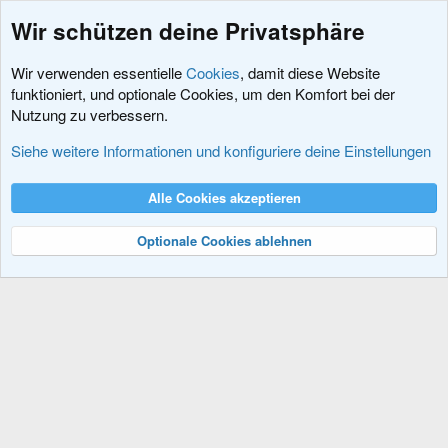
n
Wir schützen deine Privatsphäre
Wir verwenden essentielle
Cookies
, damit diese Website
funktioniert, und optionale Cookies, um den Komfort bei der
Nutzung zu verbessern.
Styles und mehr
Siehe weitere Informationen und konfiguriere deine Einstellungen
Cookies
XenDACH - Fixed
Deutsch (Du)
Alle Cookies akzeptieren
Kontakt
Nutzungsbedingungen
Datenschutz
Hilfe und Impressum
R
S
Optionale Cookies ablehnen
S
®
Community platform by XenForo
© 2010-2024 XenForo Ltd.