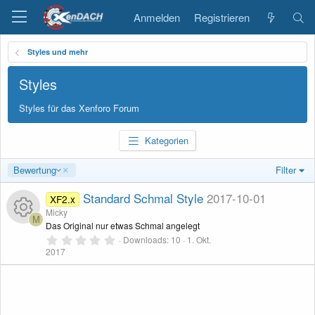
Anmelden
Registrieren
Styles und mehr
Styles
Styles für das Xenforo Forum
Kategorien
A
Bewertung
Filter
b
s
Standard Schmal Style
2017-10-01
XF2.x
t
Micky
e
M
Das Original nur etwas Schmal angelegt
i
0
Downloads
10
1. Okt.
R
g
,
2017
e
0
0
e
n
S
d
t
s
e
r